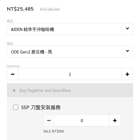
NT$25,485
NT$28,960
商品
商品
Quantity
Buy Together and Save More
SSP 刀盤安裝服務
SALE NT$300