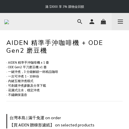
Happy Father's Day | 88 折起
滿 $3000 享 3% 購物金回饋
Happy Father's Day | 88 折起
AIDEN 精準手沖咖啡機 + ODE
Gen2 磨豆機
· AIDEN 精準手沖咖啡機 x 1 臺
· ODE Gen2 平刀磨豆機 x1 臺
‧ 一鍵沖煮，3 分鐘解鎖一杯精品咖啡
‧ 一次可沖煮 1 - 10杯份
‧ 內鍵五種沖煮模式
‧ 可創建沖煮參數及分享下載
‧ 花灑式注水，穩定沖煮
‧ 不鏽鋼保溫壺
台灣本島 | 滿千免運 on order
【買 AIDEN 贈梯形濾紙】 on selected products