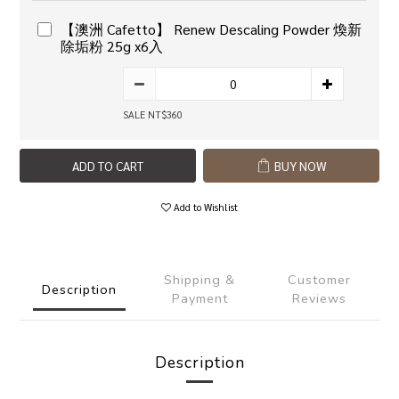
【澳洲 Cafetto】 Renew Descaling Powder 煥新
除垢粉 25g x6入
SALE NT$360
ADD TO CART
BUY NOW
Add to Wishlist
Shipping &
Customer
Description
Payment
Reviews
Description