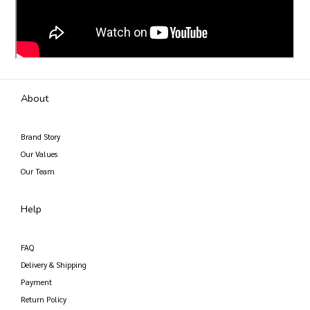
About
Brand Story
Our Values
Our Team
Help
FAQ
Delivery & Shipping
Payment
Return Policy