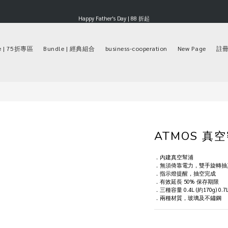
Happy Father's Day | 88 折起
Happy Father's Day | 88 折起
滿 $3000 享 3% 購物金回饋
e | 75折專區
Bundle | 經典組合
business-cooperation
New Page
註冊保
Happy Father's Day | 88 折起
ATMOS 真
．內建真空幫浦
．無須倚靠電力，雙手旋轉抽
．指示燈提醒，抽空完成
．有效延長 50% 保存期限
．三種容量 0.4L (約170g) 0.7L 
．兩種材質，玻璃及不鏽鋼