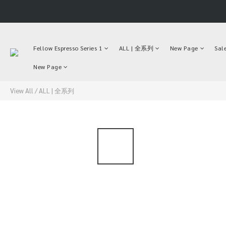
Fellow Espresso Series 1
ALL | 全系列
New Page
Sal
New Page
View All
/
ALL | 全系列