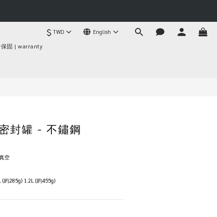
$
TWD
English
BUY NOW
固 | warranty
空密封罐 - 不鏽鋼
真空
(約285g) 1.2L (約455g)