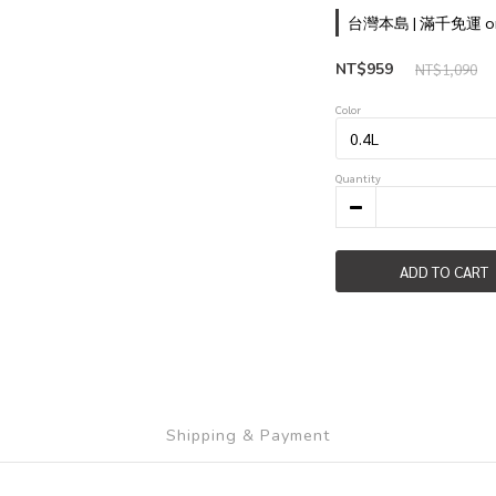
台灣本島 | 滿千免運 on
NT$959
NT$1,090
Color
Quantity
ADD TO CART
Shipping & Payment