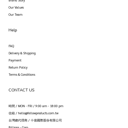
Brand Story
Our Values
Our Team
Help
FAQ
Delivery & Shipping
Payment
Return Policy
Terms & Conditions
CONTACT US
時間 / MON - FRI / 9:00 am - 18:00 pm
信箱 / hello@fellowproducts.com.tw
台灣總代理商 / 十億國際股份有限公司
Billions - Corp