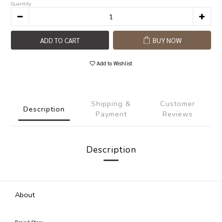
Quantity
ADD TO CART
BUY NOW
Add to Wishlist
Shipping &
Customer
Description
Payment
Reviews
Description
About