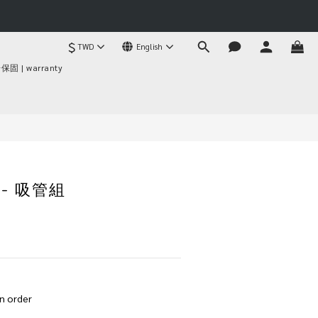
$
TWD
English
BUY NOW
固 | warranty
d - 吸管組
）
 order