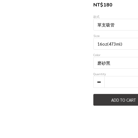
NT$180
款式
Size
Color
Quantity
ADD TO CART