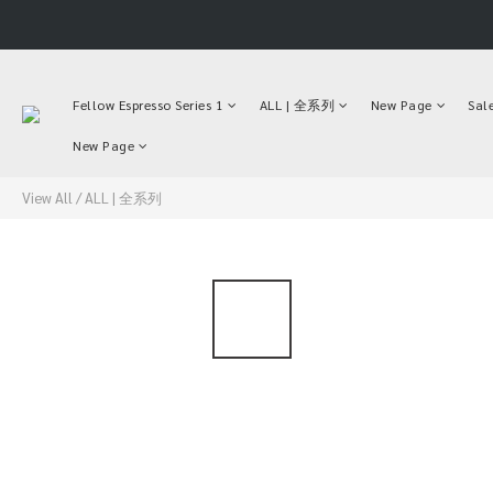
Fellow Espresso Series 1
ALL | 全系列
New Page
Sal
New Page
View All
/
ALL | 全系列