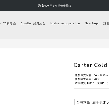
Happy Father's Day | 88 折起
滿 $3000 享 3% 購物金回饋
Happy Father's Day | 88 折起
e | 75折專區
Bundle | 經典組合
business-cooperation
New Page
註冊保
Carter Col
· 販售單支吸管：16oz & 20oz
· 販售吸管蓋組：20oz
· 吸管材質 Tritan（改質PCT
台灣本島 | 滿千免運 on