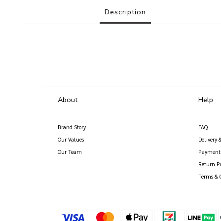
Description
About
Help
Brand Story
FAQ
Our Values
Delivery 
Our Team
Payment
Return Po
Terms & 