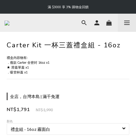
Happy Father's Day | 88 折起
滿 $3000 享 3% 購物金回饋
Happy Father's Day | 88 折起
Carter Kit 一杯三蓋禮盒組 - 16oz
禮盒內容物有:
．瘦款 Carter 全密封 16oz x1 
★ 滑蓋單蓋 x1
．吸管杯蓋 x1
全店，台灣本島 | 滿千免運
NT$1,791
NT$1,990
顏色