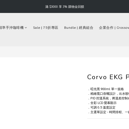
Happy Father's Day | 88 折起
滿 $3000 享 3% 購物金回饋
Happy Father's Day | 88 折起
N 精準手沖咖啡機
Sale | 75折專區
Bundle | 經典組合
企業合作 | Crossov
Corvo EK
．啞光黑 900ml 單一規格
．精緻寬口壺嘴設計，出水順
．PID 控溫系統，將溫差控
．全彩 LCD 螢幕顯示
．可調 0.5 溫度設定
．主選單設定 - 時間排程、