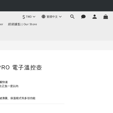
$
TWD
繁體中文
立即購買
er
經銷據點 | Our Store
G PRO 電子溫控壺
暢快速
制在正負一度以內
一鍵沸騰、保溫模式等多項功能