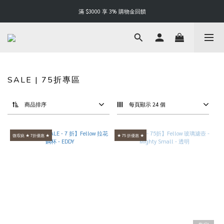
Happy Father's Day | 88 折起
滿 $3000 享 3% 購物金回饋
Happy Father's Day | 88 折起
SALE | 75折專區
商品排序
每頁顯示 24 個
微瑕疵 ★ 7折優惠 ★
★ 75 折優惠 ★