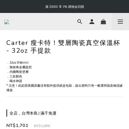
Happy Father's Day | 88 折起
滿 $3000 享 3% 購物金回饋
Happy Father's Day | 88 折起
Carter 瘦卡特！雙層陶瓷真空保溫杯
- 32oz 手提款
．32oz (946ml) 
．無稜角金屬提把
．內膽陶瓷塗層
．三款顏色
．喝水神器
* 注意！此款因美國原廠沒有額外提供紙盒包裝，故出貨時只有一般透明袋及物流破
壞袋
全店，台灣本島 | 滿千免運
NT$1,701
NT$1,890